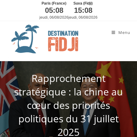
Paris (France)
Suva (Fidji)
05:08
15:08
jeudi, 06/08/2026
jeudi, 06/08/2026
Menu
Rapprochement
stratégique : la chine au
cœur des priorités
politiques du 31 juillet
2025