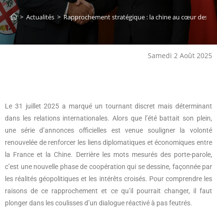
>
Actualités
>
Rapprochement stratégique : la chine au cœur des prior
Samedi 2 Août 2025
Le 31 juillet 2025 a marqué un tournant discret mais déterminant
dans les relations internationales. Alors que l’été battait son plein,
une série d’annonces officielles est venue souligner la volonté
renouvelée de renforcer les liens diplomatiques et économiques entre
la France et la Chine. Derrière les mots mesurés des porte-parole,
c’est une nouvelle phase de coopération qui se dessine, façonnée par
les réalités géopolitiques et les intérêts croisés. Pour comprendre les
raisons de ce rapprochement et ce qu’il pourrait changer, il faut
plonger dans les coulisses d’un dialogue réactivé à pas feutrés.