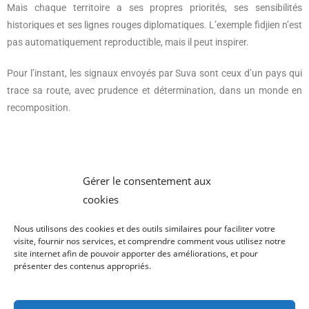
Mais chaque territoire a ses propres priorités, ses sensibilités
historiques et ses lignes rouges diplomatiques. L’exemple fidjien n’est
pas automatiquement reproductible, mais il peut inspirer.
Pour l’instant, les signaux envoyés par Suva sont ceux d’un pays qui
trace sa route, avec prudence et détermination, dans un monde en
recomposition.
Gérer le consentement aux
Ce 31 juillet 2025, les Fidji ont donc confirmé une orientation politique
assumée, en donnant plus de visibilité à leur coopération avec la
cookies
Chine. Une étape de plus dans une stratégie qui préfère les
Nous utilisons des cookies et des outils similaires pour faciliter votre
partenariats choisis aux alignements figés.
visite, fournir nos services, et comprendre comment vous utilisez notre
site internet afin de pouvoir apporter des améliorations, et pour
présenter des contenus appropriés.