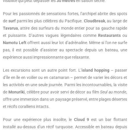
visibilité qui peut dépasser les
30 mètres
en saison sèche.
Pour les passionnés de sensations fortes, l’archipel abrite des spots
de
surf
parmi les plus célèbres du Pacifique.
Cloudbreak
, au large de
Tavarua
, attire des surfeurs du monde entier pour sa gauche rapide
et puissante. D’autres vagues légendaires comme
Restaurants
ou
Namotu Left
offrent aussi leur lot d’adrénaline. Même si l’on ne surfe
pas, il est possible d’assister au spectacle depuis un bateau, une
expérience aussi impressionnante que relaxante.
Les excursions sont un autre point fort. L’
island hopping
– passer
d’île en île en voilier ou en catamaran – permet de varier les décors et
les activités en une seule journée. Parmi les incontournables, la visite
de
Monuriki
, célèbre pour avoir servi de décor au film
Seul au monde
,
offre une immersion dans un paysage préservé, entre plages désertes
et récifs coralliens intacts.
Pour une expérience plus insolite, le
Cloud 9
est un bar flottant
installé au-dessus d’un récif turquoise. Accessible en bateau depuis