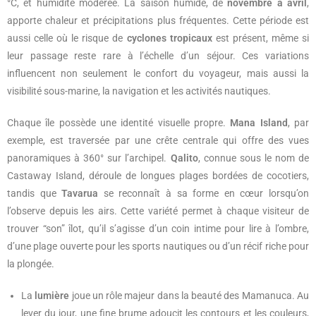
°C, et humidité modérée. La saison humide, de
novembre à avril
,
apporte chaleur et précipitations plus fréquentes. Cette période est
aussi celle où le risque de
cyclones tropicaux
est présent, même si
leur passage reste rare à l’échelle d’un séjour. Ces variations
influencent non seulement le confort du voyageur, mais aussi la
visibilité sous-marine, la navigation et les activités nautiques.
Chaque île possède une identité visuelle propre.
Mana Island
, par
exemple, est traversée par une crête centrale qui offre des vues
panoramiques à 360° sur l’archipel.
Qalito
, connue sous le nom de
Castaway Island, déroule de longues plages bordées de cocotiers,
tandis que
Tavarua
se reconnaît à sa forme en cœur lorsqu’on
l’observe depuis les airs. Cette variété permet à chaque visiteur de
trouver “son” îlot, qu’il s’agisse d’un coin intime pour lire à l’ombre,
d’une plage ouverte pour les sports nautiques ou d’un récif riche pour
la plongée.
La
lumière
joue un rôle majeur dans la beauté des Mamanuca. Au
lever du jour, une fine brume adoucit les contours et les couleurs,