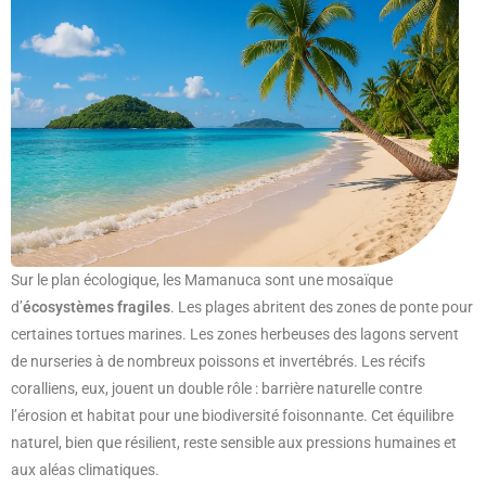
Sur le plan écologique, les Mamanuca sont une mosaïque
d’
écosystèmes fragiles
. Les plages abritent des zones de ponte pour
certaines tortues marines. Les zones herbeuses des lagons servent
de nurseries à de nombreux poissons et invertébrés. Les récifs
coralliens, eux, jouent un double rôle : barrière naturelle contre
l’érosion et habitat pour une biodiversité foisonnante. Cet équilibre
naturel, bien que résilient, reste sensible aux pressions humaines et
aux aléas climatiques.