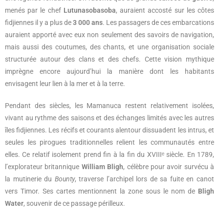
menés par le chef
Lutunasobasoba
, auraient accosté sur les côtes
fidjiennes il y a plus de
3 000 ans
. Les passagers de ces embarcations
auraient apporté avec eux non seulement des savoirs de navigation,
mais aussi des coutumes, des chants, et une organisation sociale
structurée autour des clans et des chefs. Cette vision mythique
imprègne encore aujourd’hui la manière dont les habitants
envisagent leur lien à la mer et à la terre.
Pendant des siècles, les Mamanuca restent relativement isolées,
vivant au rythme des saisons et des échanges limités avec les autres
îles fidjiennes. Les récifs et courants alentour dissuadent les intrus, et
seules les pirogues traditionnelles relient les communautés entre
elles. Ce relatif isolement prend fin à la fin du XVIIIᵉ siècle. En 1789,
l’explorateur britannique
William Bligh
, célèbre pour avoir survécu à
la mutinerie du
Bounty
, traverse l’archipel lors de sa fuite en canot
vers Timor. Ses cartes mentionnent la zone sous le nom de
Bligh
Water
, souvenir de ce passage périlleux.