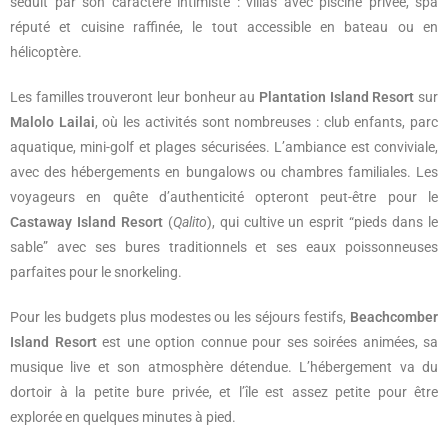
séduit par son caractère intimiste : villas avec piscine privée, spa
réputé et cuisine raffinée, le tout accessible en bateau ou en
hélicoptère.
Les familles trouveront leur bonheur au
Plantation Island Resort
sur
Malolo Lailai
, où les activités sont nombreuses : club enfants, parc
aquatique, mini-golf et plages sécurisées. L’ambiance est conviviale,
avec des hébergements en bungalows ou chambres familiales. Les
voyageurs en quête d’authenticité opteront peut-être pour le
Castaway Island Resort
(
Qalito
), qui cultive un esprit “pieds dans le
sable” avec ses bures traditionnels et ses eaux poissonneuses
parfaites pour le snorkeling.
Pour les budgets plus modestes ou les séjours festifs,
Beachcomber
Island Resort
est une option connue pour ses soirées animées, sa
musique live et son atmosphère détendue. L’hébergement va du
dortoir à la petite bure privée, et l’île est assez petite pour être
explorée en quelques minutes à pied.