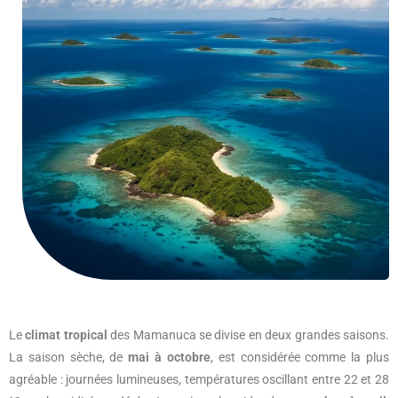
Le
climat tropical
des Mamanuca se divise en deux grandes saisons.
La saison sèche, de
mai à octobre
, est considérée comme la plus
agréable : journées lumineuses, températures oscillant entre 22 et 28