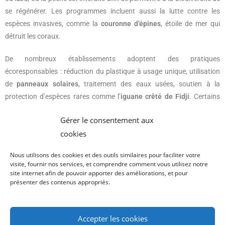
se régénérer. Les programmes incluent aussi la lutte contre les
espèces invasives, comme la
couronne d’épines
, étoile de mer qui
détruit les coraux.
De nombreux établissements adoptent des pratiques
écoresponsables : réduction du plastique à usage unique, utilisation
de
panneaux solaires
, traitement des eaux usées, soutien à la
protection d’espèces rares comme l’
iguane crêté de Fidji
. Certains
invitent même leurs clients à participer à des initiatives de
Gérer le consentement aux
conservation, qu’il s’agisse de planter des arbres côtiers ou de
cookies
relâcher des bébés tortues marines.
Nous utilisons des cookies et des outils similaires pour faciliter votre
Pour que cet archipel conserve son éclat, chaque visiteur a un rôle à
visite, fournir nos services, et comprendre comment vous utilisez notre
jouer : respecter les récifs, limiter les déchets et privilégier les
site internet afin de pouvoir apporter des améliorations, et pour
présenter des contenus appropriés.
expériences qui soutiennent les communautés locales. C’est ainsi que
les Mamanuca pourront rester ce joyau du Pacifique pour les
générations futures.
Accepter les cookies