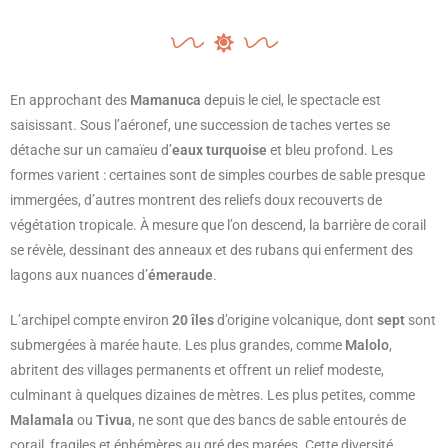
En approchant des
Mamanuca
depuis le ciel, le spectacle est
saisissant. Sous l’aéronef, une succession de taches vertes se
détache sur un camaïeu d’
eaux turquoise
et bleu profond. Les
formes varient : certaines sont de simples courbes de sable presque
immergées, d’autres montrent des reliefs doux recouverts de
végétation tropicale. À mesure que l’on descend, la barrière de corail
se révèle, dessinant des anneaux et des rubans qui enferment des
lagons aux nuances d’
émeraude
.
L’archipel compte environ
20 îles
d’origine volcanique, dont
sept
sont
submergées à marée haute. Les plus grandes, comme
Malolo
,
abritent des villages permanents et offrent un relief modeste,
culminant à quelques dizaines de mètres. Les plus petites, comme
Malamala
ou
Tivua
, ne sont que des bancs de sable entourés de
corail, fragiles et éphémères au gré des marées. Cette diversité