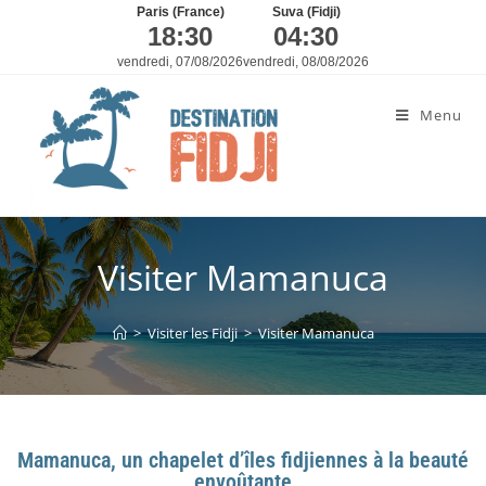
Paris (France)
Suva (Fidji)
18:30
04:30
vendredi, 07/08/2026
vendredi, 08/08/2026
Menu
Visiter Mamanuca
>
Visiter les Fidji
>
Visiter Mamanuca
Mamanuca, un chapelet d’îles fidjiennes à la beauté
envoûtante