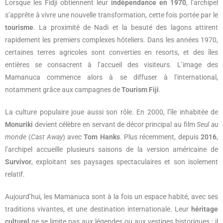
Lorsque les Fidji obtiennent leur
indépendance en 1970
, l’archipel
s’apprête à vivre une nouvelle transformation, cette fois portée par le
tourisme
. La proximité de Nadi et la beauté des lagons attirent
rapidement les premiers complexes hôteliers. Dans les années 1970,
certaines terres agricoles sont converties en resorts, et des îles
entières se consacrent à l’accueil des visiteurs. L’image des
Mamanuca commence alors à se diffuser à l’international,
notamment grâce aux campagnes de
Tourism Fiji
.
La culture populaire joue aussi son rôle. En 2000, l’île inhabitée de
Monuriki
devient célèbre en servant de décor principal au film
Seul au
monde
(
Cast Away
) avec
Tom Hanks
. Plus récemment, depuis
2016
,
l’archipel accueille plusieurs saisons de la version américaine de
Survivor
, exploitant ses paysages spectaculaires et son isolement
relatif.
Aujourd’hui, les Mamanuca sont à la fois un espace habité, avec ses
traditions vivantes, et une destination internationale. Leur
héritage
culturel
ne se limite pas aux légendes ou aux vestiges historiques : il