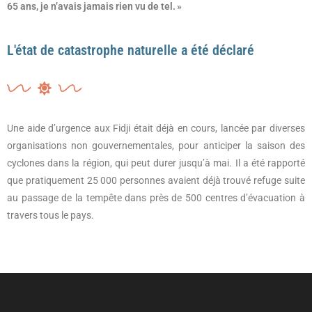
65 ans, je n’avais jamais rien vu de tel. »
L'état de catastrophe naturelle a été déclaré
Une aide d’urgence aux Fidji était déjà en cours, lancée par diverses
organisations non gouvernementales, pour anticiper la saison des
cyclones dans la région, qui peut durer jusqu’à mai. Il a été rapporté
que pratiquement 25 000 personnes avaient déjà trouvé refuge suite
au passage de la tempête dans près de 500 centres d’évacuation à
travers tous le pays.