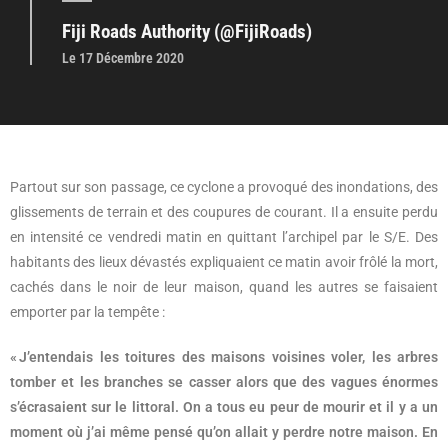
Fiji Roads Authority (@FijiRoads)
Le 17 Décembre 2020
Partout sur son passage, ce cyclone a provoqué des inondations, des
glissements de terrain et des coupures de courant. Il a ensuite perdu
en intensité ce vendredi matin en quittant l’archipel par le S/E. Des
habitants des lieux dévastés expliquaient ce matin avoir frôlé la mort,
cachés dans le noir de leur maison, quand les autres se faisaient
emporter par la tempête :
« J’entendais les toitures des maisons voisines voler, les arbres
tomber et les branches se casser alors que des vagues énormes
s’écrasaient sur le littoral.
On a tous eu peur de mourir et il y a un
moment où j’ai même pensé qu’on allait y perdre notre maison. En