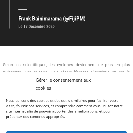
Frank Bainimarama (@FijiPM)
Le 17 Décembre 2020
Selon les scientifiques, les cyclones deviennent de plus en plus
puissants. Les raisons ? Le réchauffement climatique en est la
Gérer le consentement aux
principale cause, augmentant la température en surface des océans.
La prévision est même de mauvaise augure : la proportion de cyclone
cookies
de forte catégorie (4 et 5) est sur le point d’augmenter
Nous utilisons des cookies et des outils similaires pour faciliter votre
considérablement.
visite, fournir nos services, et comprendre comment vous utilisez notre
site internet afin de pouvoir apporter des améliorations, et pour
présenter des contenus appropriés.